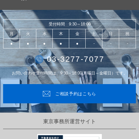
受付時間 9:30～18:00
月
火
水
木
金
土
日
祝
●
●
●
●
●
-
-
-
03-3277-7077
お問い合わせ受付時間は、9:30～18:00(月曜日～金曜日）です。
ご相談予約はこちら
東京事務所運営サイト