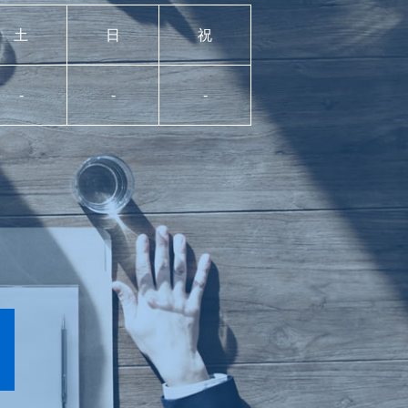
土
日
祝
-
-
-
。