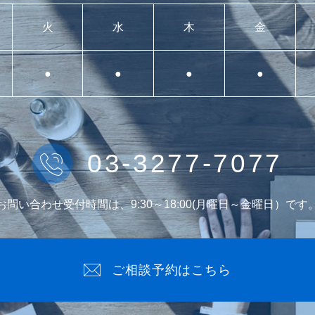
火
水
木
金
●
●
●
●
03-3277-7077
お問い合わせ受付時間は、9:30～18:00(月曜日～金曜日）です
ご相談予約はこちら