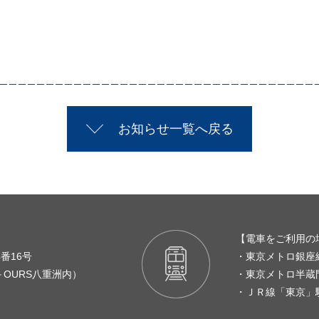
お知らせ一覧へ戻る
【電車をご利用の
番16号
・東京メトロ銀座
＋OURS八重洲内）
・東京メトロ半蔵
・ＪＲ線「東京」