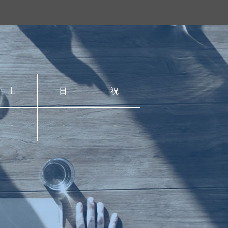
土
日
祝
-
-
-
。