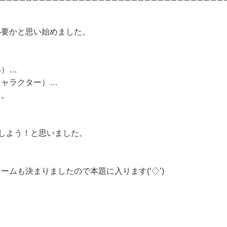
必要かと思い始めました。
い）…
キャラクター）…
…。
にしよう！と思いました。
ムも決まりましたので本題に入ります(‘◇’)ゞ