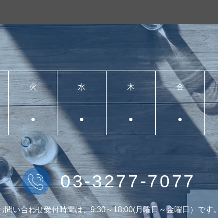
火
水
木
金
●
●
●
●
03-3277-7077
お問い合わせ受付時間は、9:30～18:00(月曜日～金曜日）です