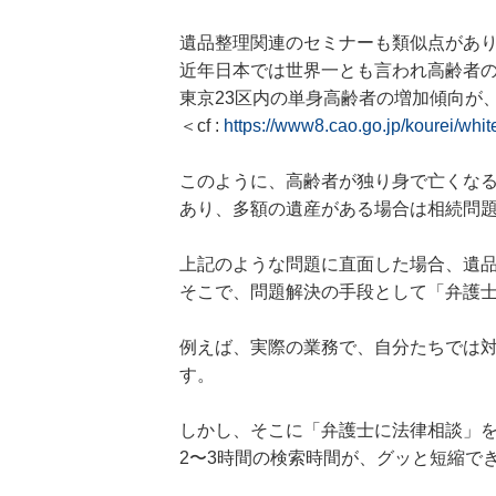
遺品整理関連のセミナーも類似点があ
近年日本では世界一とも言われ高齢者
東京23区内
の単身高齢者の増加傾向が
＜cf :
https://www8.cao.go.jp/kourei/wh
このように、高齢者が独り身で亡くな
あり、多額の遺産がある場合は相続問
上記のような問題に直面した場合、遺
そこで、問題解決の手段として「弁護
例えば、実際の業務で、自分たちでは
す。
しかし、そこに「弁護士に法律相談」
2〜3時間の検索時間が、グッと短縮で