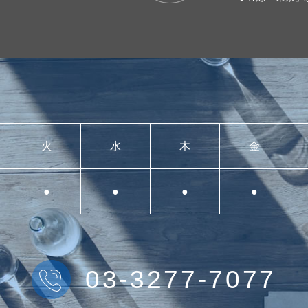
火
水
木
金
●
●
●
●
03-3277-7077