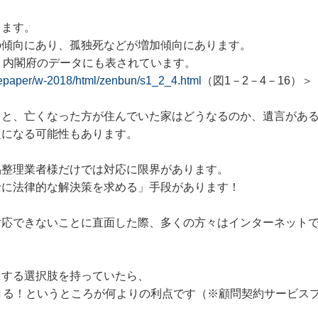
ります。
の傾向にあり、孤独死などが増加傾向にあります。
、内閣府のデータにも表されています。
itepaper/w-2018/html/zenbun/s1_2_4.html
（図1－2－4－16）
＞
ると、亡くなった方が住んでいた家はどうなるのか、遺言があ
題になる可能性もあります。
品整理業者様だけでは対応に限界があります。
士に法律的な解決策を求める」手段があります！
対応できないことに直面した際、多くの方々はインターネット
をする選択肢を持っていたら、
きる！というところが何よりの利点です（※顧問契約サービス